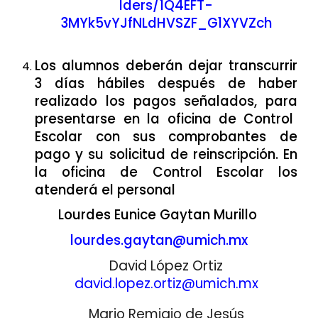
lders/1Q4EFT-
3MYk5vYJfNLdHVSZF_G1XYVZch
Los alumnos deberán dejar transcurrir
3 días hábiles después de haber
realizado los pagos señalados, para
presentarse en la oficina de Control
Escolar con
sus comprobantes de
pago y su solicitud de reinscripción
. En
la oficina de Control Escolar los
atenderá el personal
Lourdes Eunice Gaytan Murillo
lourdes.gaytan@umich.mx
David López Ortiz
david.lopez.ortiz@umich.mx
Mario Remigio de Jesús