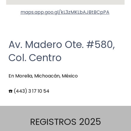
maps.app.goo.gl/kL3zMKLbAJBtBCpPA
Av. Madero Ote. #580,
Col. Centro
En Morelia, Michoacán, México
☎️ (443) 3 17 10 54
REGISTROS 2025