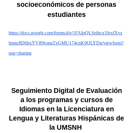
socioeconómicos de personas
estudiantes
https://docs.google.com/forms/d/e/1FAIpQLSeihcq3JexfXvz
hnpqJlD6hxYV89jcmaTxGMU174cnK9QLYDg/viewform?
usp=sharing
Seguimiento Digital de Evaluación
a los programas y cursos de
Idiomas en la Licenciatura en
Lengua y Literaturas Hispánicas de
la UMSNH