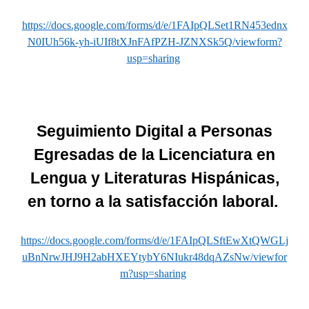
https://docs.google.com/forms/d/e/1FAIpQLSet1RN453ednx
N0IUh56k-yh-iUIf8tXJnFAfPZH-JZNXSk5Q/viewform?
usp=sharing
Seguimiento Digital a Personas
Egresadas de la Licenciatura en
Lengua y Literaturas Hispánicas,
en torno a la satisfacción laboral.
https://docs.google.com/forms/d/e/1FAIpQLSftEwXtQWGLj
uBnNrwJHJ9H2abHXEYtybY6NIukr48dqAZsNw/viewfor
m?usp=sharing