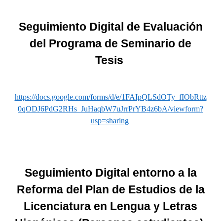
Seguimiento Digital de Evaluación
del Programa de Seminario de
Tesis
https://docs.google.com/forms/d/e/1FAIpQLSdOTy_fIObRttz
0qODJ6PdG2RHs_JuHaqbW7uJrrPrYB4z6bA/viewform?
usp=sharing
Seguimiento Digital entorno a la
Reforma del Plan de Estudios de la
Licenciatura en Lengua y Letras