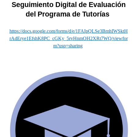
Seguimiento Digital de Evaluación
del Programa de Tutorías
https://docs.google.com/forms/d/e/1FAIpQLSe3BmhIWSktH
rAdErye1EfshK8PC_cGKy_5rvHnmOH2XRt7WQ/viewfor
m?usp=sharing