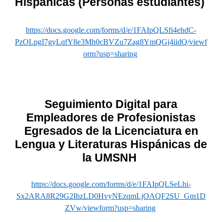
Hispánicas (Personas estudiantes)
https://docs.google.com/forms/d/e/1FAIpQLSfi4ehdC-
PzOLpgI7gyLqfY8e3Mh0cBVZu7Zag8YmQGj4iidQ/viewf
orm?usp=sharing
Seguimiento Digital para
Empleadores de Profesionistas
Egresados de la Licenciatura en
Lengua y Literaturas Hispánicas de
la UMSNH
https://docs.google.com/forms/d/e/1FAIpQLSeLhi-
Sx2ARA8R29G2IhzLD0HvyNEzqmLjOAQF2SU_Gm1D
ZVw/viewform?usp=sharing