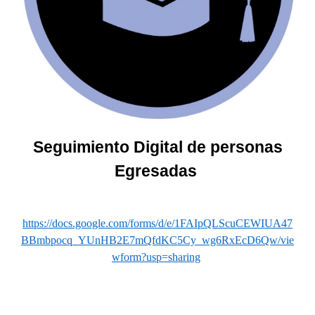
Seguimiento Digital de personas
Egresadas
https://docs.google.com/forms/d/e/1FAIpQLScuCEWIUA47
BBmbpocq_YUnHB2E7mQfdKC5Cy_wg6RxEcD6Qw/vie
wform?usp=sharing